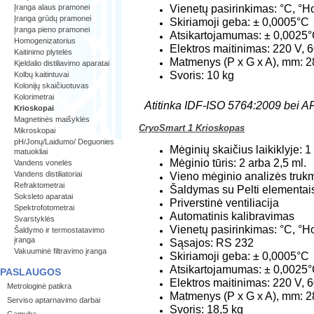
Vienetų pasirinkimas: °C, °H
Įranga alaus pramonei
Įranga grūdų pramonei
Skiriamoji geba: ± 0,0005°C
Įranga pieno pramonei
Atsikartojamumas: ± 0,0025
Homogenizatorius
Elektros maitinimas: 220 V,
Kaitinimo plytelės
Matmenys (P x G x A), mm: 2
Kjeldalio distiliavimo aparatai
Svoris: 10 kg
Kolbų kaitintuvai
Kolonijų skaičiuotuvas
Kolorimetrai
Atitinka IDF-ISO 5764:2009 bei 
Krioskopai
Magnetinės maišyklės
CryoSmart 1 Krioskopas
Mikroskopai
pH/Jonų/Laidumo/ Deguonies
Mėginių skaičius laikiklyje: 1
matuokliai
Mėginio tūris: 2 arba 2,5 ml.
Vandens vonelės
Vandens distiliatoriai
Vieno mėginio analizės trukm
Refraktometrai
Šaldymas su Pelti elementai
Soksleto aparatai
Priverstinė ventiliacija
Spektrofotometrai
Automatinis kalibravimas
Svarstyklės
Vienetų pasirinkimas: °C, °H
Šaldymo ir termostatavimo
įranga
Sąsajos: RS 232
Vakuuminė filtravimo įranga
Skiriamoji geba: ± 0,0005°C
Atsikartojamumas: ± 0,0025
PASLAUGOS
Elektros maitinimas: 220 V,
Metrologinė patikra
Matmenys (P x G x A), mm: 2
Serviso aptarnavimo darbai
Svoris: 18,5 kg