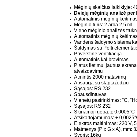
Mėginių skaičius laikiklyje: 4
Dviejų mėginių analizė per 
Automatinis mėginių keitimas
Mėginio tūris: 2 arba 2,5 ml.
Vieno mėginio analizės trukm
Automatinis mėginių keitima
Vandens šaldymo sistema ka
Šaldymas su Pelti elementai
Priverstinė ventiliacija
Automatinis kalibravimas
Platus lietimui jautrus ekran
atvaizdavimu
Atmintis 2000 matavimų
Apsauga su slaptažodžiu
Sąsajos: RS 232
Spausdintuvas
Vienetų pasirinkimas: °C, °H
Sąsajos: RS 232
Skiriamoji geba: ± 0,0005°C
Atsikartojamumas: ± 0,0025
Elektros maitinimas: 220 V,
Matmenys (P x G x A), mm: 3
Svoris: 16kg