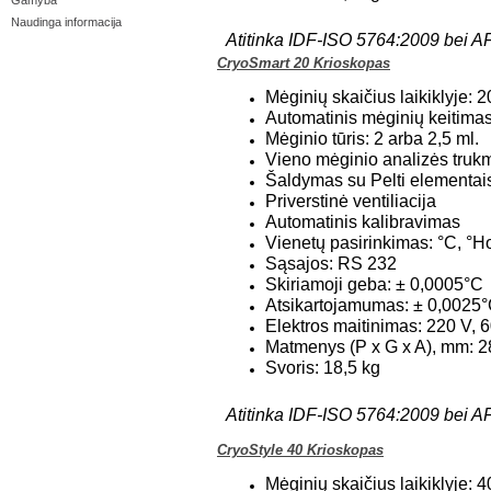
Gamyba
Naudinga informacija
Atitinka IDF-ISO 5764:2009 bei 
CryoSmart 20 Krioskopas
Mėginių skaičius laikiklyje: 2
Automatinis mėginių keitimas
Mėginio tūris: 2 arba 2,5 ml.
Vieno mėginio analizės trukm
Šaldymas su Pelti elementai
Priverstinė ventiliacija
Automatinis kalibravimas
Vienetų pasirinkimas: °C, °H
Sąsajos: RS 232
Skiriamoji geba: ± 0,0005°C
Atsikartojamumas: ± 0,0025
Elektros maitinimas: 220 V,
Matmenys (P x G x A), mm: 2
Svoris: 18,5 kg
Atitinka IDF-ISO 5764:2009 bei 
CryoStyle 40 Krioskopas
Mėginių skaičius laikiklyje: 4