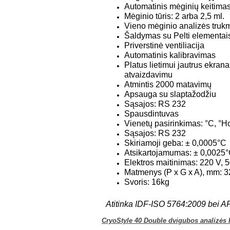
Automatinis mėginių keitimas
Mėginio tūris: 2 arba 2,5 ml.
Vieno mėginio analizės trukm
Šaldymas su Pelti elementai
Priverstinė ventiliacija
Automatinis kalibravimas
Platus lietimui jautrus ekran
atvaizdavimu
Atmintis 2000 matavimų
Apsauga su slaptažodžiu
Sąsajos: RS 232
Spausdintuvas
Vienetų pasirinkimas: °C, °H
Sąsajos: RS 232
Skiriamoji geba: ± 0,0005°C
Atsikartojamumas: ± 0,0025
Elektros maitinimas: 220 V,
Matmenys (P x G x A), mm: 3
Svoris: 16kg
Atitinka IDF-ISO 5764:2009 bei A
CryoStyle 40 Double dvigubos analizės