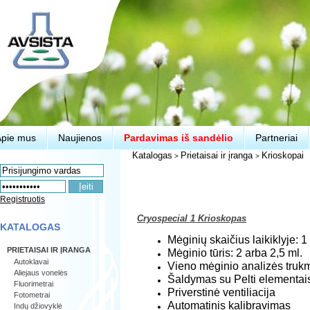
Apie mus
Naujienos
Pardavimas iš sandėlio
Partneriai
Katalogas
Prietaisai ir įranga
Krioskopai
>
>
Registruotis
Cryospecial 1 Krioskopas
KATALOGAS
Mėginių skaičius laikiklyje: 1
PRIETAISAI IR ĮRANGA
Mėginio tūris: 2 arba 2,5 ml.
Autoklavai
Vieno mėginio analizės trukm
Aliejaus vonelės
Šaldymas su Pelti elementai
Fluorimetrai
Priverstinė ventiliacija
Fotometrai
Automatinis kalibravimas
Indų džiovyklė